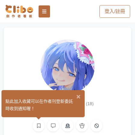
登入/註冊
×
Yan｜歪泥
點此加入收藏可以在作者刊登新委託
(18)
時收到通知喔！
繪圖