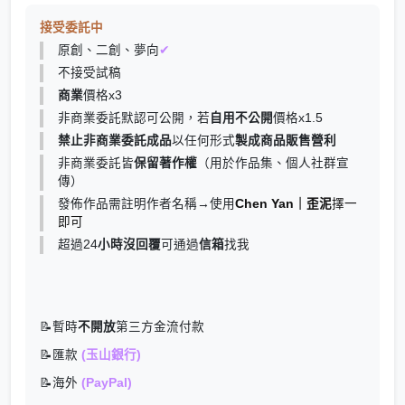
接受委託中
原創、二創、夢向
✔
不接受試稿
商業
價格x3
非商業委託默認可公開，若
自用不公開
價格x1.5
禁止非商業委託成品
以任何形式
製成商品販售營利
非商業委託皆
保留著作權
（用於作品集、個人社群宣
傳）
發佈作品需註明作者名稱→使用
Chen Yan｜歪泥
擇一
即可
超過24
小時沒回覆
可通過
信箱
找我
📝
暫時
不開放
第三方金流付款
📝匯款
(玉山銀行)
📝海外
(PayPal)