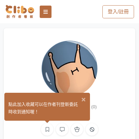
登入/註冊
×
蛞蝓(●°u°●)​
點此加入收藏可以在作者刊登新委託
(0)
時收到通知喔！
繪圖
L2D 繪圖