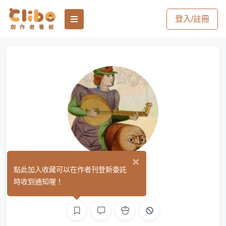
登入/註冊
×
喜男乳
點此加入收藏可以在作者刊登新委託
(0)
時收到通知喔！
繪圖