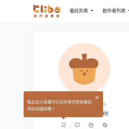
委託列表
創作者列表
×
目前無使用
點此加入收藏可以在作者刊登新委託
(0)
時收到通知喔！
繪圖
L2D 繪圖
L2D 模型