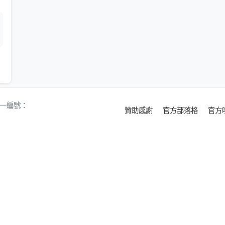
 統一編號：
贊助感謝
官方部落格
官方