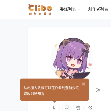
委託列表
創作者列表
×
日津樹伶（布丁）
點此加入收藏可以在作者刊登新委託
(0)
時收到通知喔！
繪圖