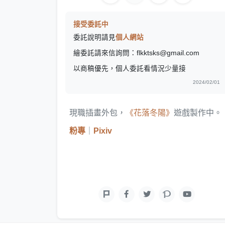
接受委託中
委託說明請見
個人網站
繪委託請來信詢問：flkktsks@gmail.com
以商稿優先，個人委託看情況少量接
2024/02/01
現職插畫外包，
《花落冬陽》
遊戲製作中。
粉專
｜
Pixiv