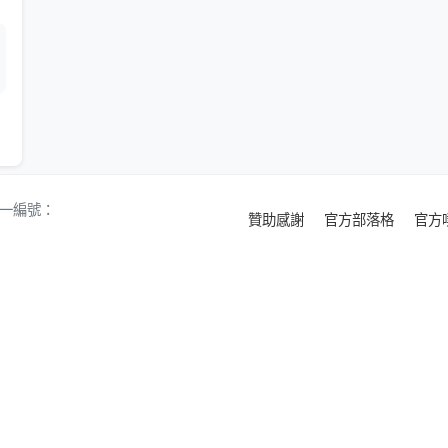
 統一編號：
贊助感謝
官方部落格
官方