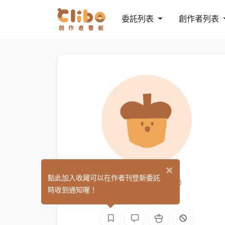
委託列表
創作者列表
×
I'm Shay!
點此加入收藏可以在作者刊登新委託
(0)
時收到通知喔！
手作
繪圖
影像