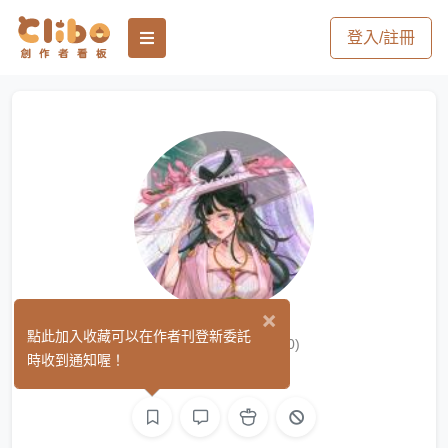
登入/註冊
×
劍謫仙的貓
點此加入收藏可以在作者刊登新委託
(0)
時收到通知喔！
平面設計
繪圖