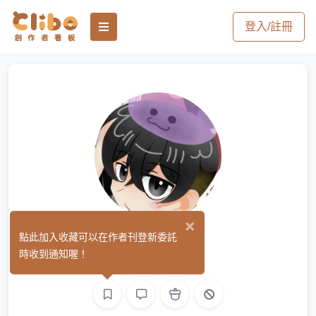
登入/註冊
×
はいいろ
點此加入收藏可以在作者刊登新委託
(0)
時收到通知喔！
繪圖