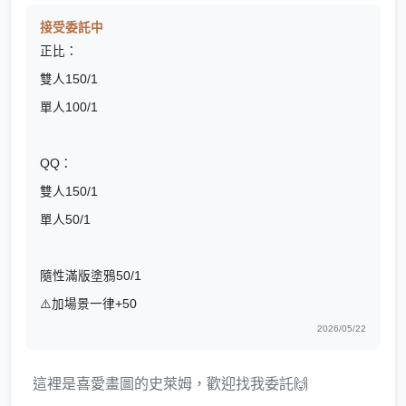
接受委託中
正比：
雙人150/1
單人100/1
QQ：
雙人150/1
單人50/1
隨性滿版塗鴉50/1
⚠️加場景一律+50
2026/05/22
這裡是喜愛畫圖的史萊姆，歡迎找我委託🙌