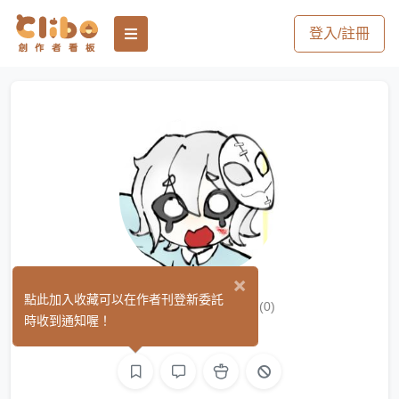
登入/註冊
×
津繪池tmtss
點此加入收藏可以在作者刊登新委託
(0)
時收到通知喔！
繪圖