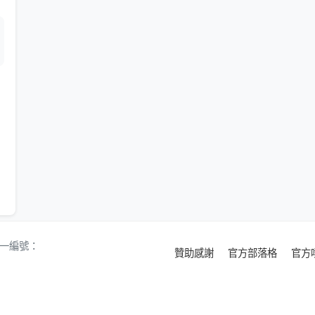
 統一編號：
贊助感謝
官方部落格
官方