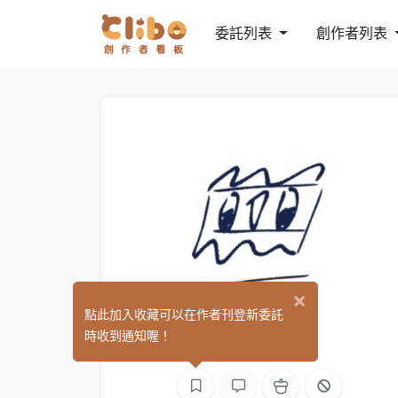
委託列表
創作者列表
×
阿胖胖
點此加入收藏可以在作者刊登新委託
(0)
時收到通知喔！
繪圖