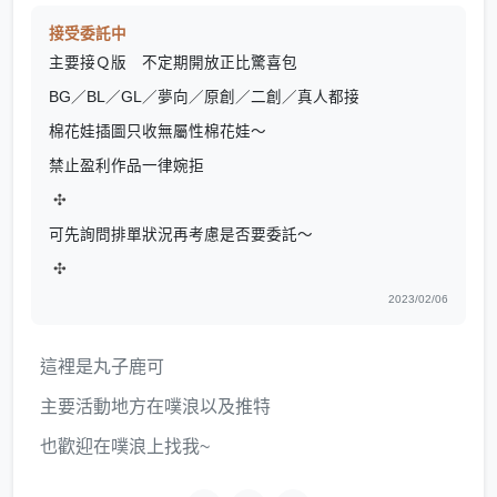
接受委託中
主要接Ｑ版 不定期開放正比驚喜包
BG／BL／GL／夢向／原創／二創／真人都接
棉花娃插圖只收無屬性棉花娃～
禁止盈利作品一律婉拒
✣
可先詢問排單狀況再考慮是否要委託～
✣
2023/02/06
這裡是丸子鹿可
主要活動地方在噗浪以及推特
也歡迎在噗浪上找我~