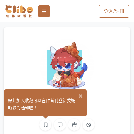
登入/註冊
×
丸子鹿可
點此加入收藏可以在作者刊登新委託
(9)
時收到通知喔！
繪圖