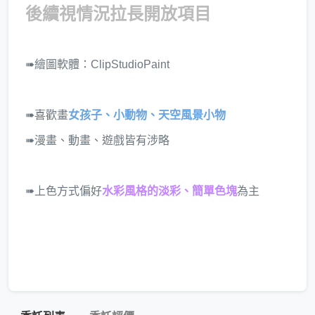
後續視情況拉長開放項目
➠繪圖軟體：ClipStudioPaint
➠喜歡畫
女孩子、小動物、天空風景小物
➠漫畫、動畫、遊戲皆有涉略
➠上色方式偏好
水彩風格的淡彩、簡單色塊
為主