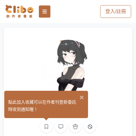
登入/註冊
×
銀河千紗
點此加入收藏可以在作者刊登新委託
(0)
時收到通知喔！
繪圖