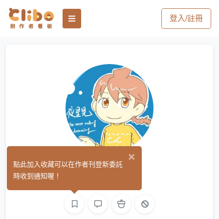
登入/註冊
×
夜星見
點此加入收藏可以在作者刊登新委託
(0)
時收到通知喔！
繪圖
文字