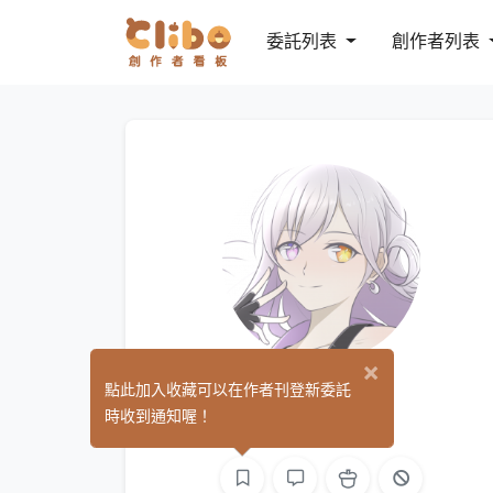
委託列表
創作者列表
×
i澄海月
點此加入收藏可以在作者刊登新委託
(0)
時收到通知喔！
繪圖