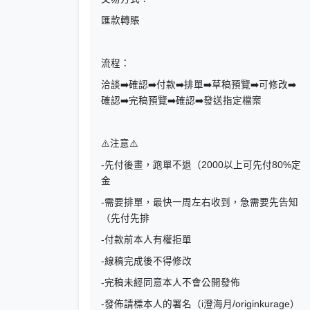
匯款轉賬
流程：
洽談➡️確認➡️付款➡️排單➡️草稿預覽➡️可修改➡️
確認➡️完稿預覽➡️確認➡️發送指定檔案
⚠️注意⚠️
-先付後畫，跑單不退（2000以上可先付80%定
金
-需要排單，最快一周左右收到，急需要先告知
（先付先排
-付款前本人有權拒單
-線稿完成後不得修改
-完稿未經同意本人不會公開發佈
-發佈請標本人的署名（i澄海月/originkurage）