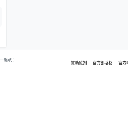
 統一編號：
贊助感謝
官方部落格
官方