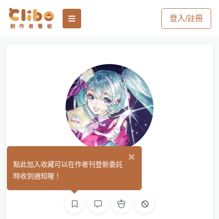
登入/註冊
×
鹿筱燭
點此加入收藏可以在作者刊登新委託
(0)
時收到通知喔！
繪圖