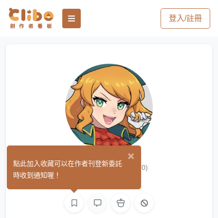
登入/註冊
×
烏林 / URIN
點此加入收藏可以在作者刊登新委託
(0)
時收到通知喔！
繪圖
文字