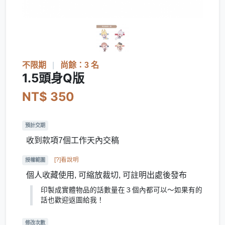
不限期
|
尚餘：3 名
1.5頭身Q版
NT$ 350
預計交期
收到款項7個工作天內交稿
[?]看說明
授權範圍
個人收藏使用, 可縮放裁切, 可註明出處後發布
印製成實體物品的話數量在３個內都可以～如果有的
話也歡迎返圖給我！
修改次數