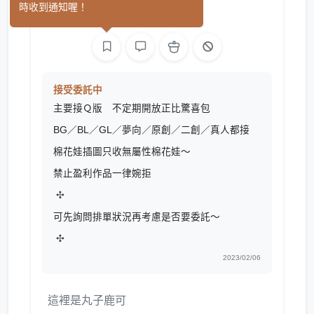
時收到通知喔！
繪圖
接受委託中
主要接Ｑ版 不定期開放正比驚喜包
BG／BL／GL／夢向／原創／二創／真人都接
棉花娃插圖只收無屬性棉花娃～
禁止盈利作品一律婉拒
✣
可先詢問排單狀況再考慮是否要委託～
✣
2023/02/06
這裡是丸子鹿可