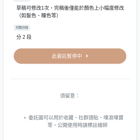
草稿可修改1次，完稿後僅能於顏色上小幅度修改
（如髮色、瞳色等）
付款分段
分 2 段
此委託暫停中
須留意：
委託圖可以用於收藏、社群頭貼、噗浪噗寶
等，公開使用時請標註繪師