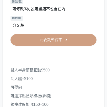
修改次數
可修改3次 設定畫錯不包含在內
付款分段
分 2 段
此委託暫停中
雙人半身簡易互動$500
到大腿+$100
可夢向
可選擇壓臉頰模板(夢楠)
視複雜度加收$50~100