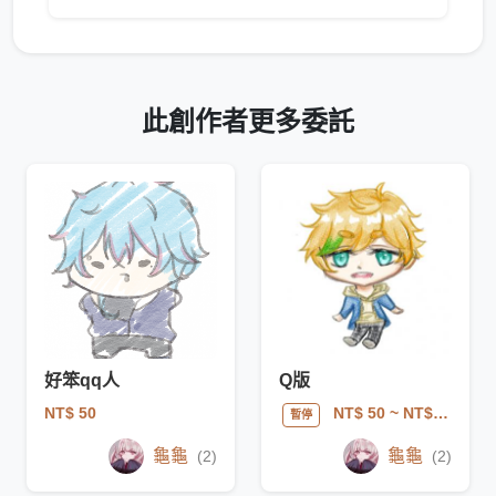
此創作者更多委託
好笨qq人
Q版
NT$ 50
NT$ 50
~ NT$ 150
暫停
龜龜
龜龜
(2)
(2)