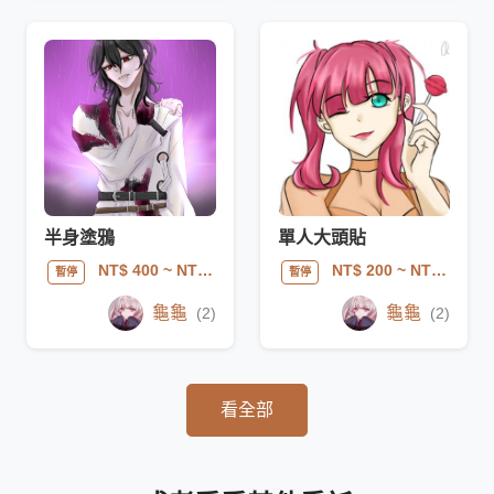
半身塗鴉
單人大頭貼
NT$ 400
~ NT$ 700
NT$ 200
~ NT$ 300
暫停
暫停
龜龜
龜龜
(2)
(2)
看全部